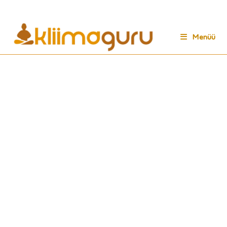
Menüü
Copyright © www.kliimaguru.ee. Kõik õigused kaitstud. Kliimaguru OÜ
Kadaka pst 169b-2, Tallinn 12615. Tel: +372 555 82909,
info@kliimaguru.ee | designed by turundusjuht.eu