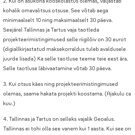
2. Kui on asukoha kooskõlastus olemas, väljastab
kohalik omavalitsus otsuse. See võtab aega
minimaalselt 10 ning maksimaalselt 30 päeva.
Seejärel Tallinnas ja Tartus vaja taotleda
projekteerimistingimused selle riigilõiv on 30 eurot
(digiallkirjastatud maksekorraldus tuleb avaldusele
juurde lisada) Ka selle taotluse teeme teie eest ära.
Selle taotluse läbivaatamine võtab 30 päeva.
3. Kui otsus käes ning projekteerimistingimused
olemas, saame hakata projekti koostama. (Ajakulu ca
kuu.)
4. Tallinnas ja Tartus on selleks vajalik Geoalus.
Tallinnas ei tohi olla see vanem kui 1 aasta. Kui see on