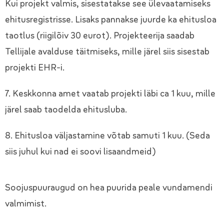
Kui projekt valmis, sisestatakse see ülevaatamiseks
ehitusregistrisse. Lisaks pannakse juurde ka ehitusloa
taotlus (riigilõiv 30 eurot). Projekteerija saadab
Tellijale avalduse täitmiseks, mille järel siis sisestab
projekti EHR-i.
7. Keskkonna amet vaatab projekti läbi ca 1 kuu, mille
järel saab taodelda ehitusluba.
8. Ehitusloa väljastamine võtab samuti 1 kuu. (Seda
siis juhul kui nad ei soovi lisaandmeid)
Soojuspuuraugud on hea puurida peale vundamendi
valmimist.