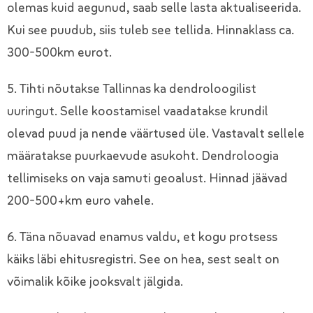
olemas kuid aegunud, saab selle lasta aktualiseerida.
Kui see puudub, siis tuleb see tellida. Hinnaklass ca.
300-500km eurot.
5. Tihti nõutakse Tallinnas ka dendroloogilist
uuringut. Selle koostamisel vaadatakse krundil
olevad puud ja nende väärtused üle. Vastavalt sellele
määratakse puurkaevude asukoht. Dendroloogia
tellimiseks on vaja samuti geoalust. Hinnad jäävad
200-500+km euro vahele.
6. Täna nõuavad enamus valdu, et kogu protsess
käiks läbi ehitusregistri. See on hea, sest sealt on
võimalik kõike jooksvalt jälgida.